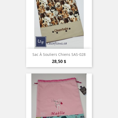
Sac À Souliers Chiens SAS-028
Prix
28,50 $