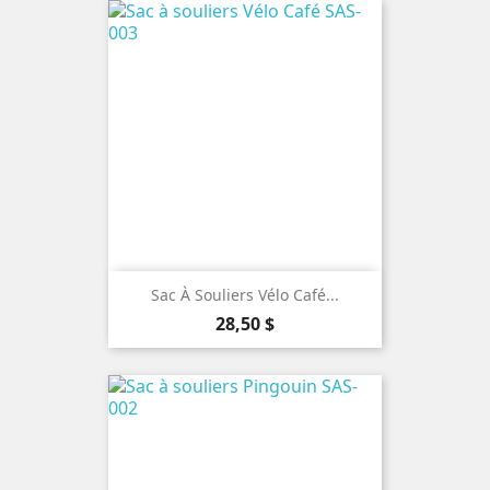
Sac À Souliers Vélo Café...
Prix
28,50 $