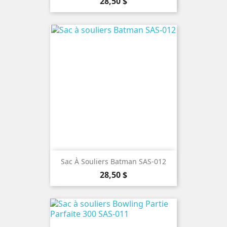
Prix
28,50 $
Sac À Souliers Batman SAS-012
Prix
28,50 $