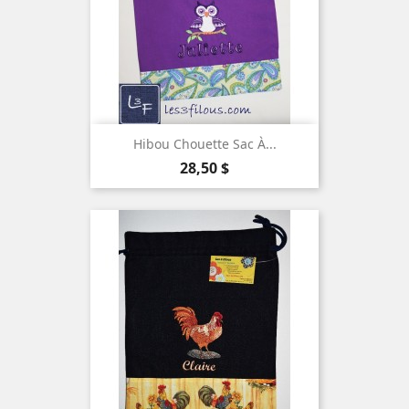
Hibou Chouette Sac À...
Prix
28,50 $