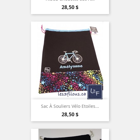
Prix
28,50 $
Sac À Souliers Vélo Etoiles...
Prix
28,50 $