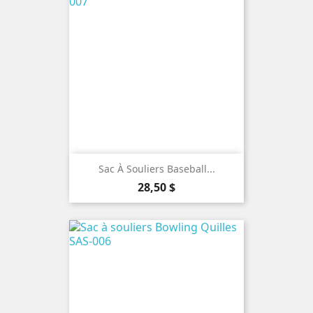
Sac À Souliers Baseball...
Prix
28,50 $