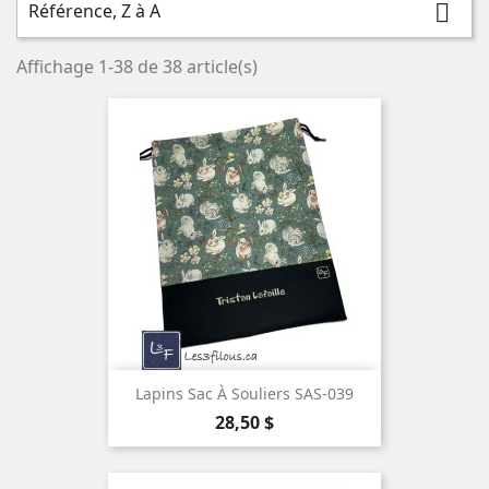
Référence, Z à A

Affichage 1-38 de 38 article(s)
Lapins Sac À Souliers SAS-039
Prix
28,50 $