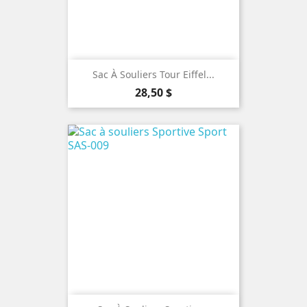
Sac À Souliers Tour Eiffel...
Prix
28,50 $