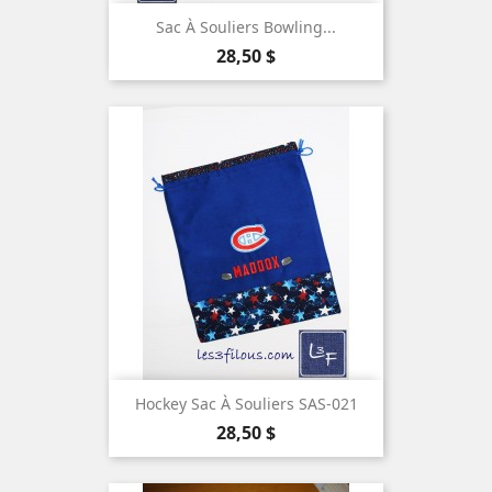
Sac À Souliers Bowling...
Prix
28,50 $
Hockey Sac À Souliers SAS-021
Prix
28,50 $