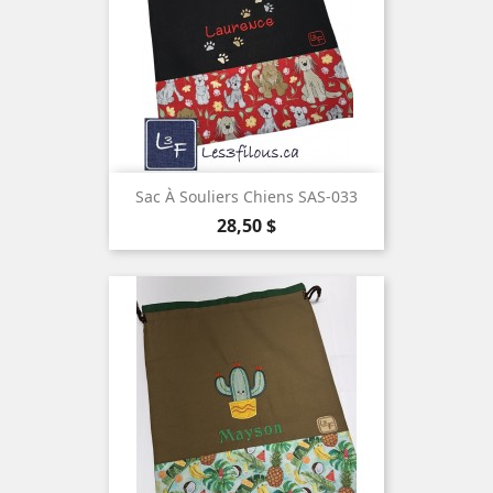
Sac À Souliers Chiens SAS-033
Prix
28,50 $