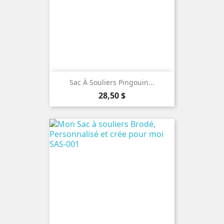
Sac À Souliers Pingouin...
Prix
28,50 $