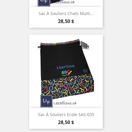
Sac À Souliers Chats Multi...
Prix
28,50 $
Sac À Souliers Ecole SAS-035
Prix
28,50 $