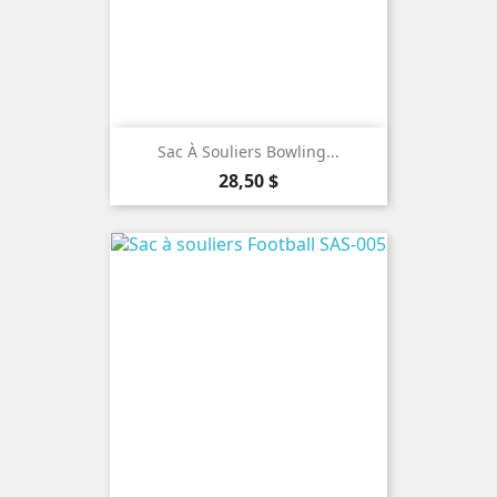
Sac À Souliers Bowling...
Prix
28,50 $