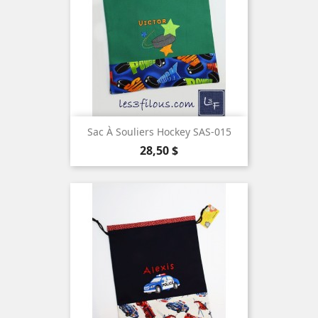
Sac À Souliers Hockey SAS-015
Prix
28,50 $