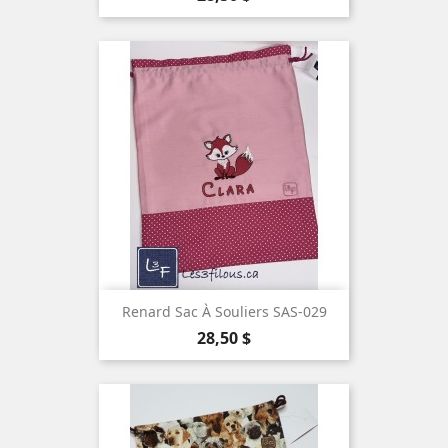
Renard Sac À Souliers SAS-029
Prix
28,50 $