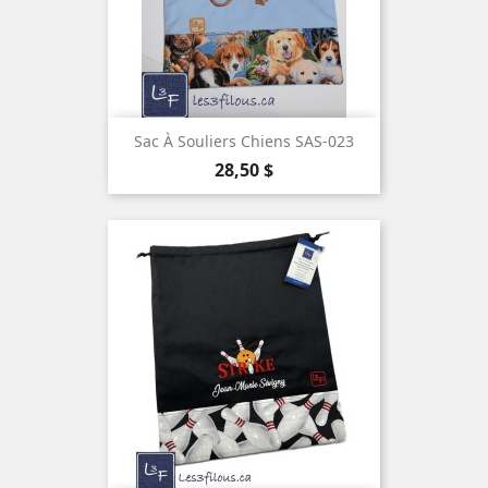
Sac À Souliers Chiens SAS-023
Prix
28,50 $