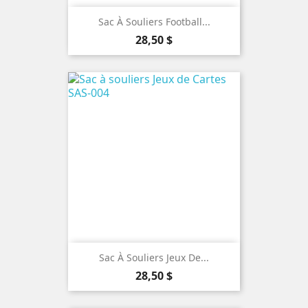
Sac À Souliers Football...
Prix
28,50 $
Sac À Souliers Jeux De...
Prix
28,50 $