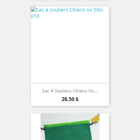
Sac À Souliers Chiens Os...
Prix
28,50 $