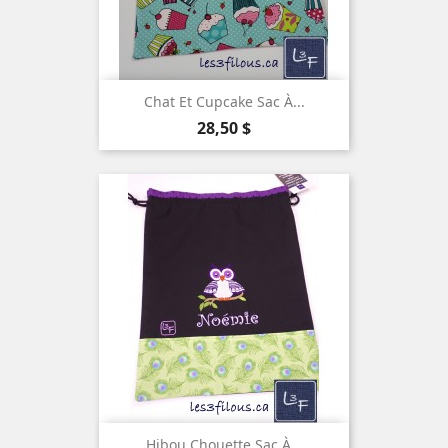
Chat Et Cupcake Sac À...
Prix
28,50 $
Hibou Chouette Sac À...