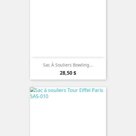
Sac À Souliers Bowling...
Prix
28,50 $