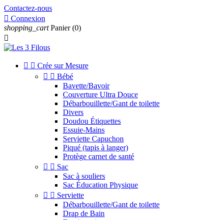
Contactez-nous

Connexion
shopping_cart
Panier
(0)



Crée sur Mesure


Bébé
Bavette/Bavoir
Couverture Ultra Douce
Débarbouillette/Gant de toilette
Divers
Doudou Étiquettes
Essuie-Mains
Serviette Capuchon
Piqué (tapis à langer)
Protège carnet de santé


Sac
Sac à souliers
Sac Éducation Physique


Serviette
Débarbouillette/Gant de toilette
Drap de Bain