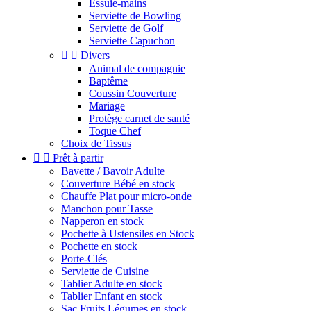
Essuie-mains
Serviette de Bowling
Serviette de Golf
Serviette Capuchon


Divers
Animal de compagnie
Baptême
Coussin Couverture
Mariage
Protège carnet de santé
Toque Chef
Choix de Tissus


Prêt à partir
Bavette / Bavoir Adulte
Couverture Bébé en stock
Chauffe Plat pour micro-onde
Manchon pour Tasse
Napperon en stock
Pochette à Ustensiles en Stock
Pochette en stock
Porte-Clés
Serviette de Cuisine
Tablier Adulte en stock
Tablier Enfant en stock
Sac Fruits Légumes en stock