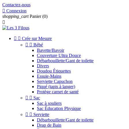
Contactez-nous

Connexion
shopping_cart
Panier
(0)



Crée sur Mesure


Bébé
Bavette/Bavoir
Couverture Ultra Douce
Débarbouillette/Gant de toilette
Divers
Doudou Étiquettes
Essuie-Mains
Serviette Capuchon
Piqué (tapis à langer)
Protège carnet de santé


Sac
Sac à souliers
Sac Éducation Physique


Serviette
Débarbouillette/Gant de toilette
Drap de Bain