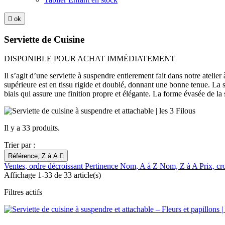

ok
Serviette de Cuisine
DISPONIBLE POUR ACHAT IMMÉDIATEMENT
Il s’agit d’une serviette à suspendre entierement fait dans notre ateli
supérieure est en tissu rigide et doublé, donnant une bonne tenue. La s
biais qui assure une finition propre et élégante. La forme évasée de l
Il y a 33 produits.
Trier par :
Référence, Z à A

Ventes, ordre décroissant
Pertinence
Nom, A à Z
Nom, Z à A
Prix, cr
Affichage 1-33 de 33 article(s)
Filtres actifs