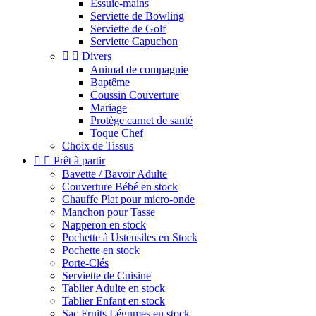
Essuie-mains
Serviette de Bowling
Serviette de Golf
Serviette Capuchon


Divers
Animal de compagnie
Baptême
Coussin Couverture
Mariage
Protège carnet de santé
Toque Chef
Choix de Tissus


Prêt à partir
Bavette / Bavoir Adulte
Couverture Bébé en stock
Chauffe Plat pour micro-onde
Manchon pour Tasse
Napperon en stock
Pochette à Ustensiles en Stock
Pochette en stock
Porte-Clés
Serviette de Cuisine
Tablier Adulte en stock
Tablier Enfant en stock
Sac Fruits Légumes en stock