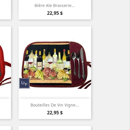

Aperçu rapide
Bière Ale Brasserie...
Prix
22,95 $

Aperçu rapide
Bouteilles De Vin Vigne...
Prix
22,95 $