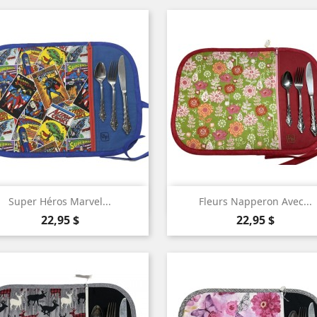


Aperçu rapide
Aperçu rapide
Super Héros Marvel...
Fleurs Napperon Avec...
Prix
Prix
22,95 $
22,95 $