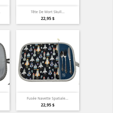

Aperçu rapide
.
Tête De Mort Skull...
Prix
22,95 $

Aperçu rapide
Fusée Navette Spatiale...
Prix
22,95 $