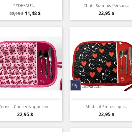


Aperçu rapide
Aperçu rapide
**DEFAUT...
Chats Siamois Persan...
Prix
Prix
Prix
11,48 $
22,95 $
22,95 $
de
base


Aperçu rapide
Aperçu rapide
Cerises Cherry Napperon...
Médical Stétoscope...
Prix
Prix
22,95 $
22,95 $