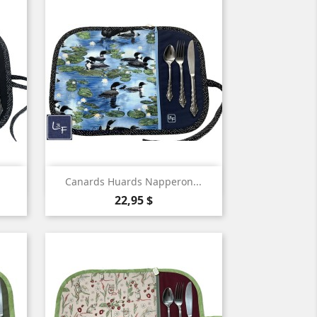

Aperçu rapide
Canards Huards Napperon...
Prix
22,95 $