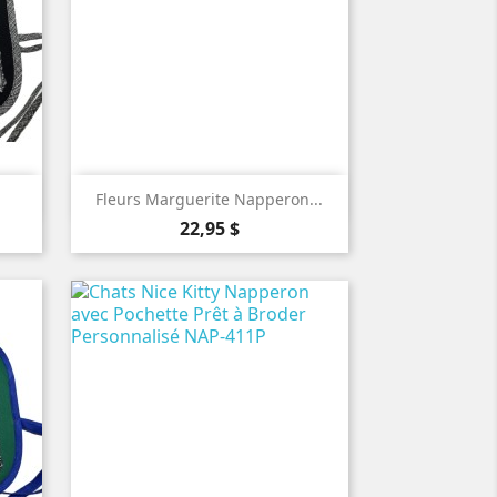

Aperçu rapide
Fleurs Marguerite Napperon...
Prix
22,95 $