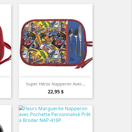

Aperçu rapide
Super Héros Napperon Avec...
Prix
22,95 $