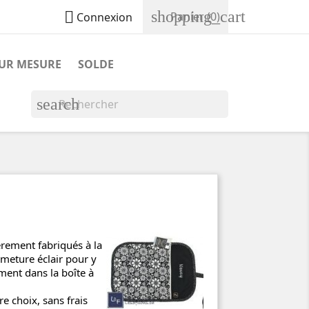
shopping_cart

Panier
(0)
Connexion
SUR MESURE
SOLDE
search
èrement fabriqués à la
rmeture éclair pour y
ement dans la boîte à
re choix, sans frais