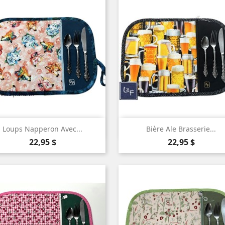


Aperçu rapide
Aperçu rapide
Loups Napperon Avec...
Bière Ale Brasserie...
Prix
Prix
22,95 $
22,95 $