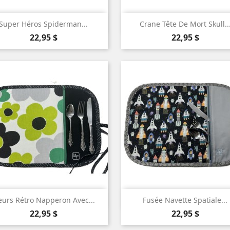


Aperçu rapide
Aperçu rapide
Super Héros Spiderman...
Crane Tête De Mort Skull..
Prix
Prix
22,95 $
22,95 $


Aperçu rapide
Aperçu rapide
eurs Rétro Napperon Avec...
Fusée Navette Spatiale...
Prix
Prix
22,95 $
22,95 $