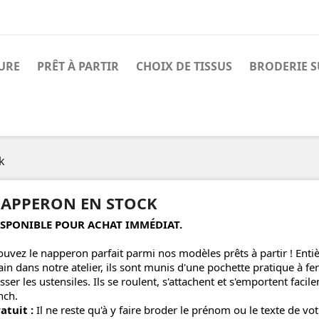
URE
PRÊT À PARTIR
CHOIX DE TISSUS
BRODERIE 
k
APPERON EN STOCK
ISPONIBLE POUR ACHAT IMMÉDIAT.
ouvez le napperon parfait parmi nos modèles prêts à partir ! Enti
in dans notre atelier, ils sont munis d'une pochette pratique à fe
isser les ustensiles. Ils se roulent, s'attachent et s'emportent facil
nch.
atuit :
Il ne reste qu'à y faire broder le prénom ou le texte de vot