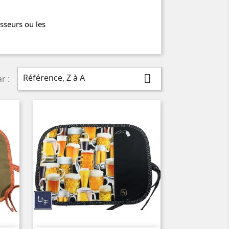
esseurs ou les
Référence, Z à A

r :