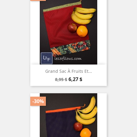
Grand Sac À Fruits Et...
Prix
Prix
6,27 $
8,95 $
de
base
-30%