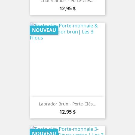
Chat Siamois - Porte-Clés...
Prix
12,95 $
NOUVEAU
Labrador Brun - Porte-Clés...
Prix
12,95 $
NOUVEAU