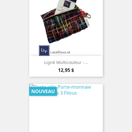
Ligné Multicouleur -...
Prix
12,95 $
NOUVEAU