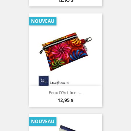
12,95 $
NOUVEAU
Feux D'Artifice -...
Prix
12,95 $
NOUVEAU