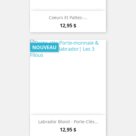
Coeurs Et Pattes-...
Prix
12,95 $
NOUVEAU
Labrador Blond - Porte-Clés...
Prix
12,95 $