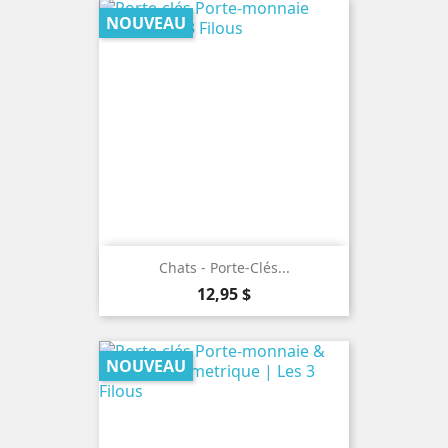
NOUVEAU
Chats - Porte-Clés...
Prix
12,95 $
NOUVEAU