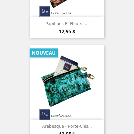
Papillons Et Fleurs -...
Prix
12,95 $
NOUVEAU
Arabesque - Porte-Clés...
Prix