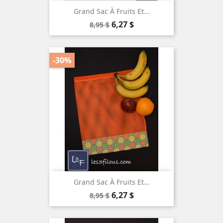
Grand Sac À Fruits Et...
Prix
Prix
6,27 $
8,95 $
de
base
-30%
Grand Sac À Fruits Et...
Prix
Prix
6,27 $
8,95 $
de
base