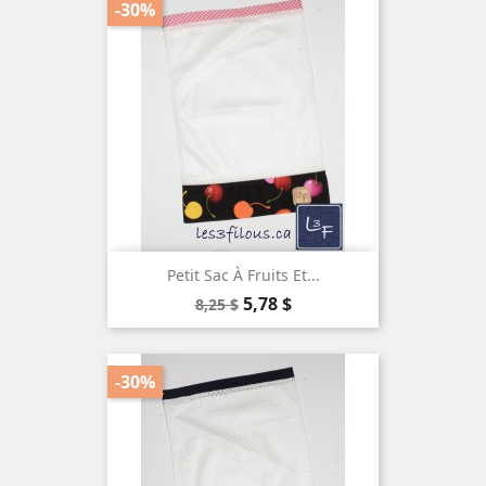
-30%
Petit Sac À Fruits Et...
Prix
Prix
5,78 $
8,25 $
de
base
-30%