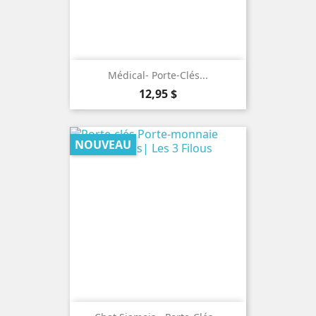
Médical- Porte-Clés...
Prix
12,95 $
NOUVEAU