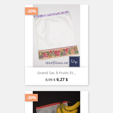
base
-30%
Grand Sac À Fruits Et...
Prix
Prix
6,27 $
8,95 $
de
base
-30%