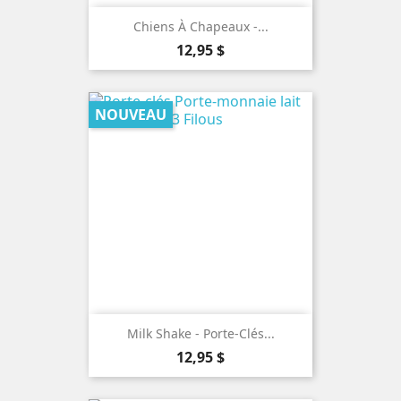
Chiens À Chapeaux -...
Prix
12,95 $
NOUVEAU
Milk Shake - Porte-Clés...
Prix
12,95 $