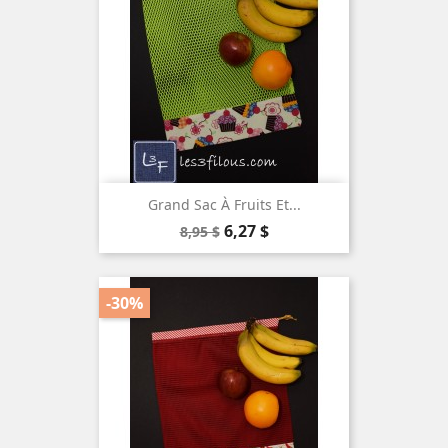
Grand Sac À Fruits Et...
Prix
Prix
6,27 $
8,95 $
de
base
-30%