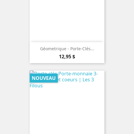
Géometrique - Porte-Clés...
Prix
12,95 $
NOUVEAU