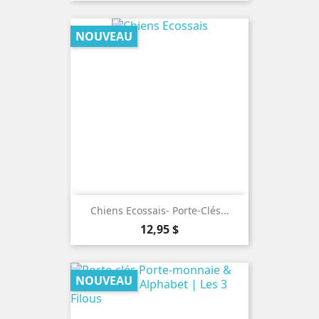
NOUVEAU
Chiens Ecossais- Porte-Clés...
Prix
12,95 $
NOUVEAU