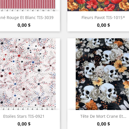


Aperçu rapide
Aperçu rapide
gné Rouge Et Blanc TIS-3039
Fleurs Pavot TIS-1015*
Prix
Prix
0,00 $
0,00 $


Aperçu rapide
Aperçu rapide
Etoiles Stars TIS-0921
Tête De Mort Crane Et...
Prix
Prix
0,00 $
0,00 $