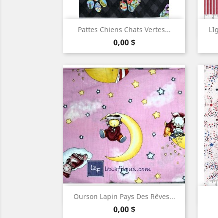

Aperçu rapide
Pattes Chiens Chats Vertes...
LI
Prix
0,00 $

Aperçu rapide
Ourson Lapin Pays Des Rêves...
Prix
0,00 $