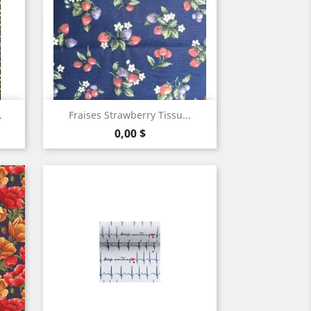

Aperçu rapide
.
Fraises Strawberry Tissu...
Prix
0,00 $