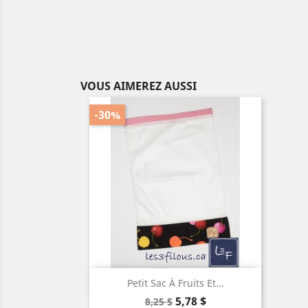
VOUS AIMEREZ AUSSI
-30%

Aperçu rapide
Petit Sac À Fruits Et...
Prix
Prix
5,78 $
8,25 $