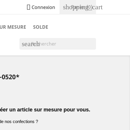
shopping_cart

Panier
(0)
Connexion
SUR MESURE
SOLDE
search
-0520*
éer un article sur mesure pour vous.
de nos confections ?