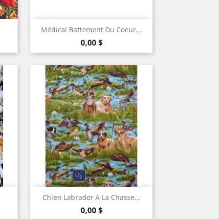

Aperçu rapide
Médical Battement Du Coeur...
Prix
0,00 $

Aperçu rapide
Chien Labrador A La Chasse...
Prix
0,00 $