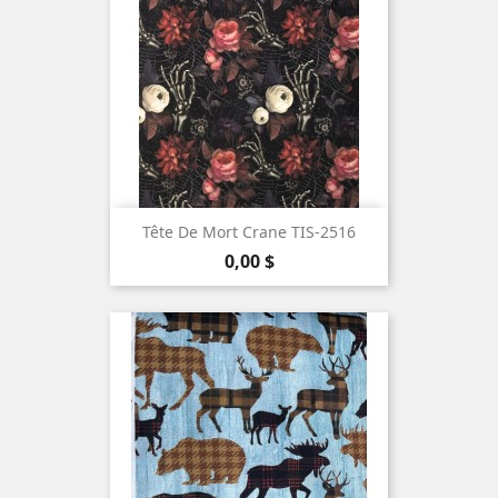
Tête De Mort Crane TIS-2516
Prix
0,00 $