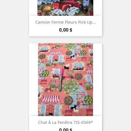
Camion Ferme Fleurs Pick Up...
Prix
0,00 $
Chat À La Fenêtre TIS-0569*
Prix
0,00 $