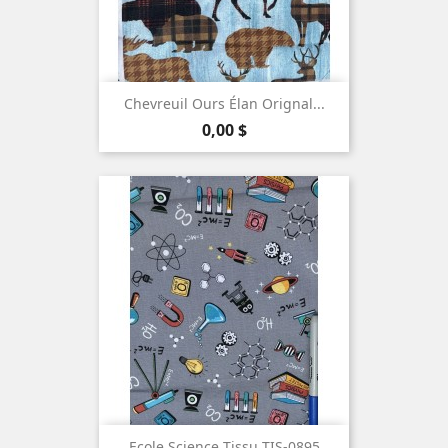
Chevreuil Ours Élan Orignal...
Prix
0,00 $
Ecole Science Tissu TIS-0895