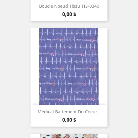
Boucle Noeud Tissu TIS-0340
Prix
0,00 $
Médical Battement Du Coeur...
Prix
0,00 $