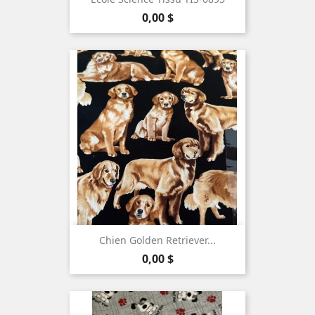
Prix
0,00 $
Chien Golden Retriever...
Prix
0,00 $