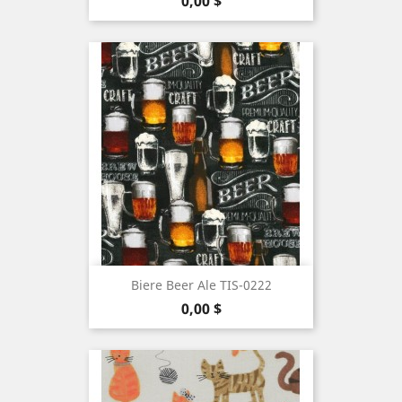
Prix
0,00 $
Biere Beer Ale TIS-0222
Prix
0,00 $