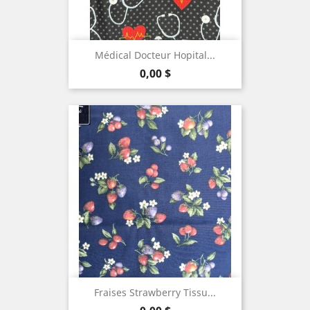
Médical Docteur Hopital...
Prix
0,00 $
Fraises Strawberry Tissu...