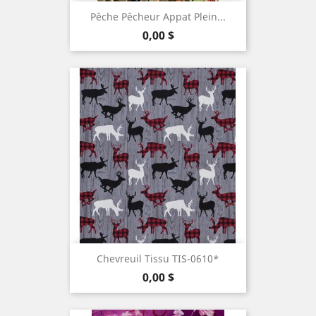
Pêche Pêcheur Appat Plein...
Prix
0,00 $
Chevreuil Tissu TIS-0610*
Prix
0,00 $