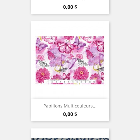
Prix
0,00 $
Papillons Multicouleurs...
Prix
0,00 $