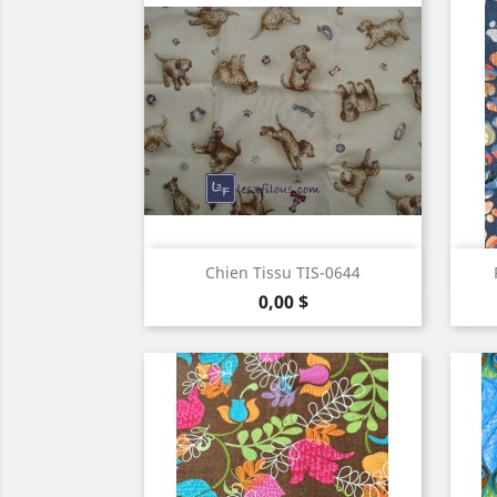
Aperçu rapide

Chien Tissu TIS-0644
Prix
0,00 $