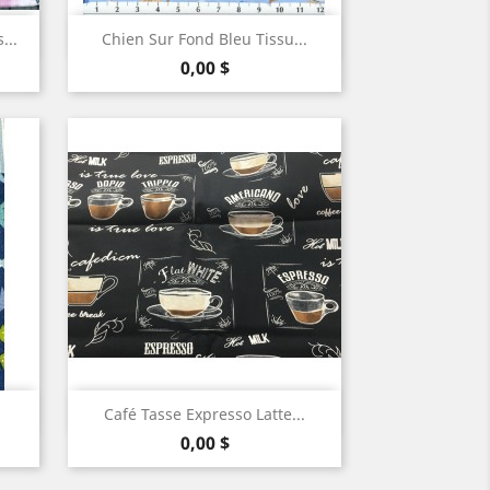
Aperçu rapide

...
Chien Sur Fond Bleu Tissu...
Prix
0,00 $
Aperçu rapide

Café Tasse Expresso Latte...
Prix
0,00 $