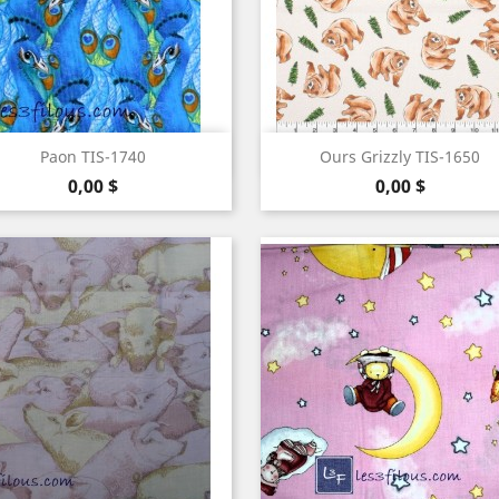
Aperçu rapide
Aperçu rapide


Paon TIS-1740
Ours Grizzly TIS-1650
Prix
Prix
0,00 $
0,00 $