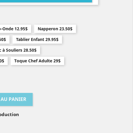
o-Onde 12.95$
Napperon 23.50$
50$
Tablier Enfant 29.95$
c à Souliers 28.50$
0$
Toque Chef Adulte 29$
 AU PANIER
oduction