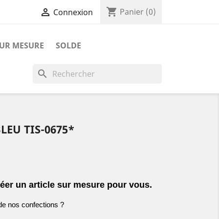
shopping_cart

Panier
(0)
Connexion
SUR MESURE
SOLDE
search
LEU TIS-0675*
éer un article sur mesure pour vous.
de nos confections ?