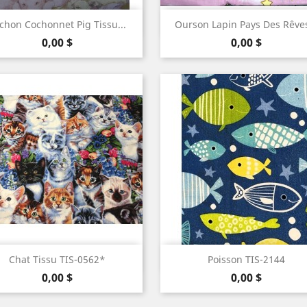
Aperçu rapide
Aperçu rapide


chon Cochonnet Pig Tissu...
Ourson Lapin Pays Des Rêves
Prix
Prix
0,00 $
0,00 $
Aperçu rapide
Aperçu rapide


Chat Tissu TIS-0562*
Poisson TIS-2144
Prix
Prix
0,00 $
0,00 $