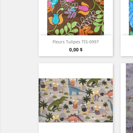
Aperçu rapide

Fleurs Tulipes TIS-0997
Prix
0,00 $