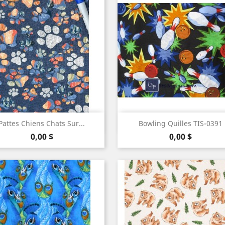
Aperçu rapide
Aperçu rapide


Pattes Chiens Chats Sur...
Bowling Quilles TIS-0391
Prix
Prix
0,00 $
0,00 $