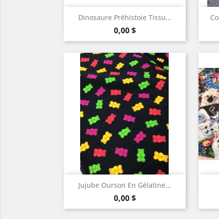
Aperçu rapide

Dinosaure Préhistoie Tissu...
Co
Prix
0,00 $
Aperçu rapide

Jujube Ourson En Gélatine...
Prix
0,00 $