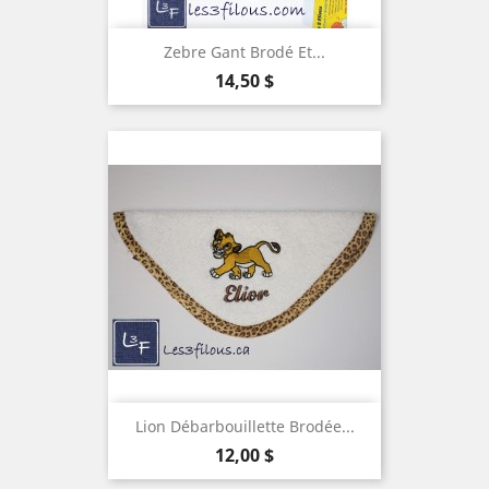
Zebre Gant Brodé Et...
Prix
14,50 $
Lion Débarbouillette Brodée...
Prix
12,00 $