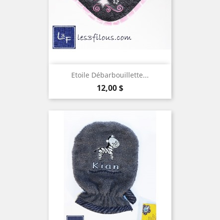
Etoile Débarbouillette...
Prix
12,00 $