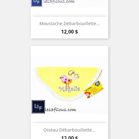
Moustache Débarbouillette...
Prix
12,00 $
Oiseau Débarbouillette...
Prix
12,00 $