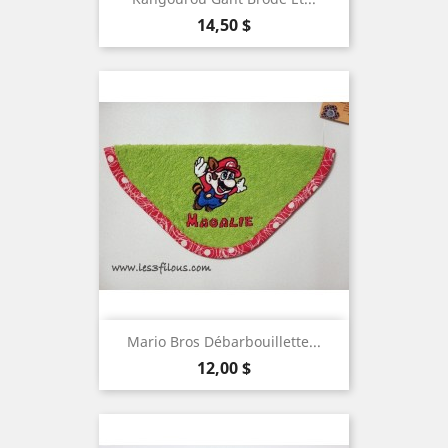
Prix
14,50 $
Mario Bros Débarbouillette...
Prix
12,00 $