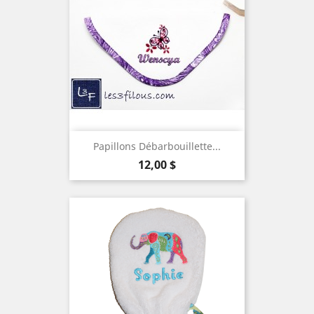
Papillons Débarbouillette...
Prix
12,00 $