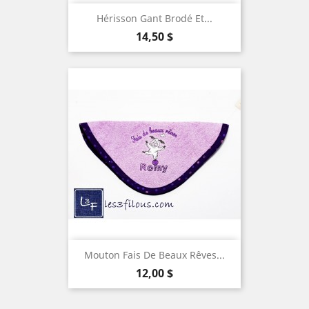
Hérisson Gant Brodé Et...
Prix
14,50 $
Mouton Fais De Beaux Rêves...
Prix
12,00 $