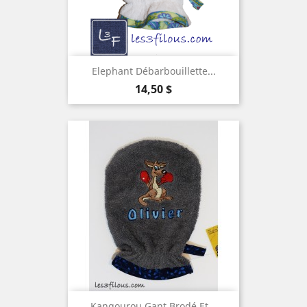
Elephant Débarbouillette...
Prix
14,50 $
Kangourou Gant Brodé Et...